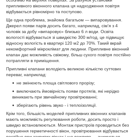
особливо на верхніх поверхах. За рахунок установки
припливного віконного клапана ця надходження повітря
відбувається рівномірно та поступово.
Ще одна проблема, знайома багатьом — випаровування.
Джерел появи парів досить багато, наприклад, сім'я з 4
чоловік за добу «випаровує» близько 6 л води. Освіта
вологості відбувається зі швидкістю 300 м/год, це підвищує
відносну вологість в квартирі 120 м2 до 70%. Такий вкрай
некомфортний мікроклімат для людини. Припливне віконний
клапан дає можливість свіжому, більш сухого повітря постійно
потрапляти в приміщення.
Припливні клапани володіють великою кількістю суттєвих
переваг, наприклад:
не змінюють площа світлового прорізу;
виключають ймовірність появи протягів, які нерідко
виникають при звичайному провітрюванні;
зберігають рівень звуко - і теплоізоляції.
Крім того, більшість моделей припливних віконних клапанів
мають можливість регулювання роботи, досить просто і
швидко встановлюються. Монтаж пристроїв проводиться без
порушення герметичності вікон, провітрювання відбувається
постійно при закритих вікнах і що важливо — знижується