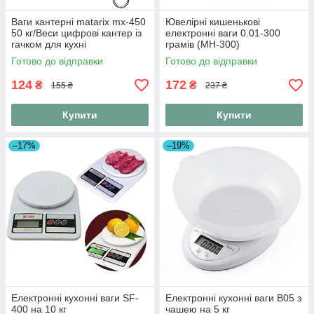
Ваги кантерні matarix mx-450
Ювелірні кишенькові
50 кг/Веси цифрові кантер із
електронні ваги 0.01-300
гачком для кухні
грамів (MH-300)
Готово до відправки
Готово до відправки
124
172
₴
₴
155 ₴
237 ₴
Купити
Купити
–17%
–19%
Електронні кухонні ваги SF-
Електронні кухонні ваги B05 з
400 на 10 кг
чашею на 5 кг