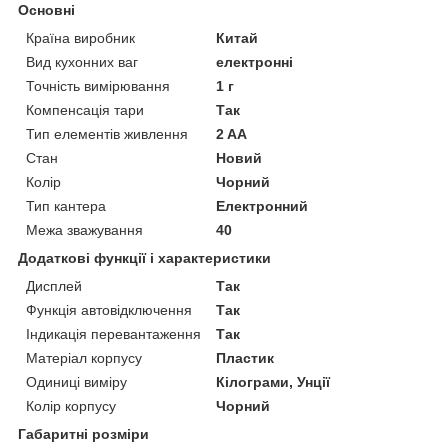
Основні
Країна виробник
Китай
Вид кухонних ваг
електронні
Точність вимірювання
1 г
Компенсація тари
Так
Тип елементів живлення
2 AA
Стан
Новий
Колір
Чорний
Тип кантера
Електронний
Межа зважування
40
Додаткові функції і характеристики
Дисплей
Так
Функція автовідключення
Так
Індикація перевантаження
Так
Матеріал корпусу
Пластик
Одиниці виміру
Кілограми, Унції
Колір корпусу
Чорний
Габаритні розміри