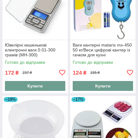
Ювелірні кишенькові
Ваги кантерні matarix mx-450
електронні ваги 0.01-300
50 кг/Веси цифрові кантер із
грамів (MH-300)
гачком для кухні
Готово до відправки
Готово до відправки
172
124
₴
₴
237 ₴
155 ₴
Купити
Купити
–19%
–17%