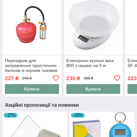
Перехідник для
Електронні кухонні ваги
Елек
заправлення туристичних
B05 з чашею на 5 кг
SF-4
балонів із чорним газовим
шлангом 40 см, Адаптер
227
230
223
₴
₴
240 ₴
285 ₴
для цангових балонів
Купити
Купити
Акційні пропозиції та новинки
–27%
–20%