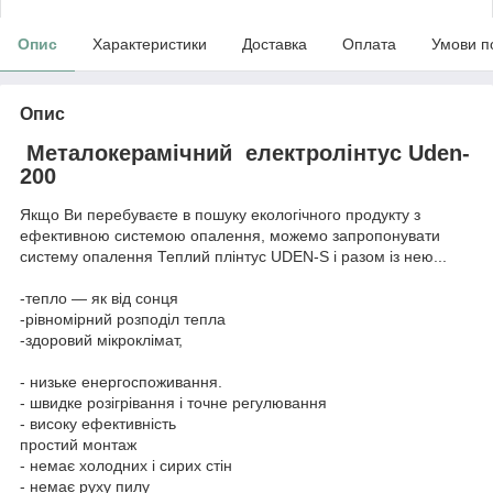
Опис
Характеристики
Доставка
Оплата
Умови п
Опис
Металокерамічний електролінтус Uden-
200
Якщо Ви перебуваєте в пошуку екологічного продукту з
ефективною системою опалення, можемо запропонувати
систему опалення Теплий плінтус UDEN-S і разом із нею...
-тепло — як від сонця
-рівномірний розподіл тепла
-здоровий мікроклімат,
- низьке енергоспоживання.
- швидке розігрівання і точне регулювання
- високу ефективність
простий монтаж
- немає холодних і сирих стін
- немає руху пилу