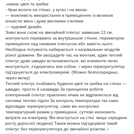
-немає цвілі та грибка
- брак вологи на стінах, у кутах і на вікнах
— можливість використання в приміщеннях із великою
кількістю вікон і дуже високими стелями
— чудовий дизайн.
Зовні вони схожі на звичайний плінтус заввишки 13 см,
монтуються переважно за внутрішньою стіною, периметром
приміщення над наявним плінтусом або замість нього.
Необхідна потужність набирається з нагрівальних модулів
різної довжини. Ви заощадите час на монтажі, адже теплий
плінтус дуже швидко встановлюється, всі елементи легко
монтуються, з'єднуючись між собою, і через терморегулятор
під'єднуються до електромережі. (Можно безпосередньо,
через вилку)
Теплий плінтус позбавить будинок цвілі та грибка на стінах —
швидко, просто й назавжди.За принципом роботи
електричний плінтус практично нічим не відрізняється від
системи теплих підлог.За контроль температури так само
відповідає терморегулятор, саме він контролює
температурний режим у приміщенні, суттєво економить
витрати на електрику. Він монтується на стіні вище середини
росту дорослої людини) Також можна під'єднувати такий
плінтус без терморегулятора до звичайної розетки, і