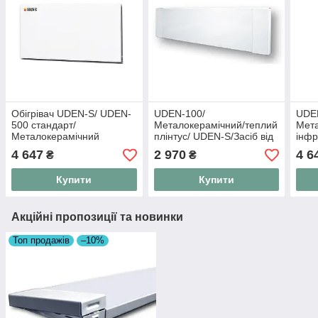
Обігрівач UDEN-S/ UDEN-
UDEN-100/
UDEN
500 стандарт/
Металокерамічний/теплий
Мет
Металокерамічний
плінтус/ UDEN-S/Засіб від
інфр
обігрівач UDEN-S
плісняви
UDE
4 647
2 970
4 6
₴
₴
Купити
Купити
Акційні пропозиції та новинки
Топ продажів
–10%