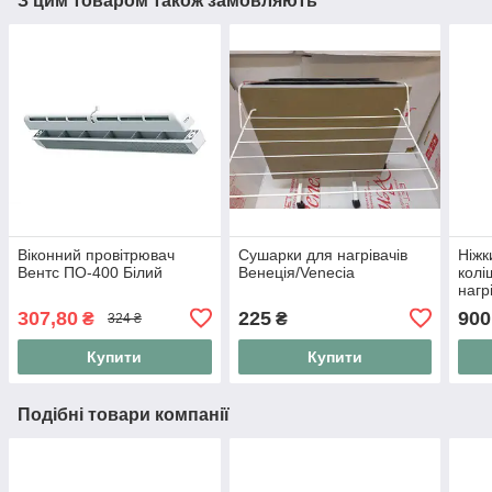
З цим товаром також замовляють
Віконний провітрювач
Сушарки для нагрівачів
Ніжк
Вентс ПО-400 Білий
Венеція/Venecia
колі
нагр
Vene
307,80
225
900
₴
₴
324 ₴
Купити
Купити
Подібні товари компанії