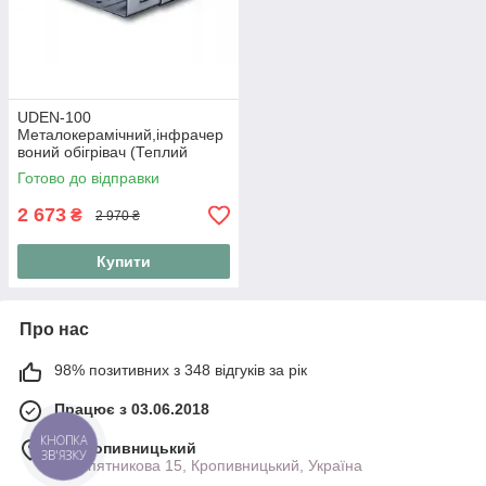
UDEN-100
Металокерамічний,інфрачер
воний обігрівач (Теплий
плінтус)
Готово до відправки
2 673
₴
2 970 ₴
Купити
Про нас
98% позитивних з 348 відгуків за рік
Працює з 03.06.2018
КНОПКА
м. Кропивницький
ЗВ'ЯЗКУ
Куропятникова 15, Кропивницький, Україна