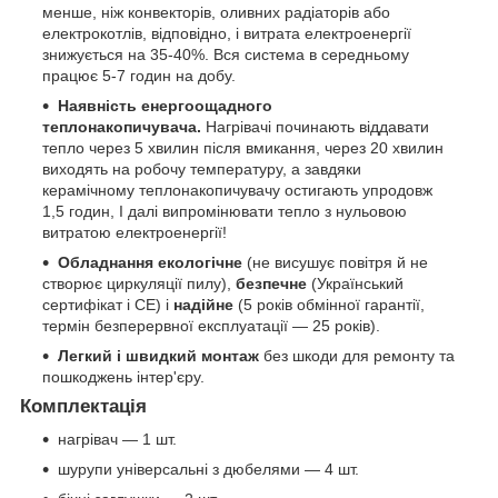
менше, ніж конвекторів, оливних радіаторів або
електрокотлів, відповідно, і витрата електроенергії
знижується на 35-40%. Вся система в середньому
працює 5-7 годин на добу.
Наявність енергоощадного
теплонакопичувача.
Нагрівачі починають віддавати
тепло через 5 хвилин після вмикання, через 20 хвилин
виходять на робочу температуру, а завдяки
керамічному теплонакопичувачу остигають упродовж
1,5 годин, І далі випромінювати тепло з нульовою
витратою електроенергії!
Обладнання екологічне
(не висушує повітря й не
створює циркуляції пилу),
безпечне
(Український
сертифікат і СЕ) і
надійне
(5 років обмінної гарантії,
термін безперервної експлуатації — 25 років).
Легкий і швидкий монтаж
без шкоди для ремонту та
пошкоджень інтер'єру.
Комплектація
нагрівач — 1 шт.
шурупи універсальні з дюбелями — 4 шт.