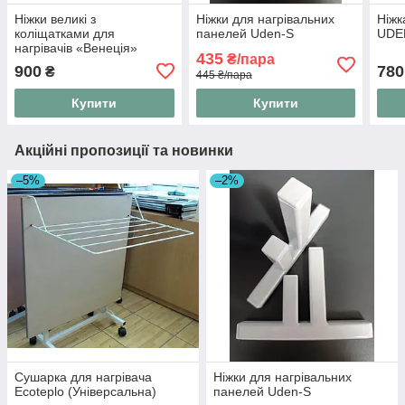
Ніжки великі з
Ніжки для нагрівальних
Ніжк
коліщатками для
панелей Uden-S
UDE
нагрівачів «Венеція»
435
₴/пара
Venecia
900
780
₴
445 ₴/пара
Купити
Купити
Акційні пропозиції та новинки
–5%
–2%
Сушарка для нагрівача
Ніжки для нагрівальних
Ecoteplo (Універсальна)
панелей Uden-S