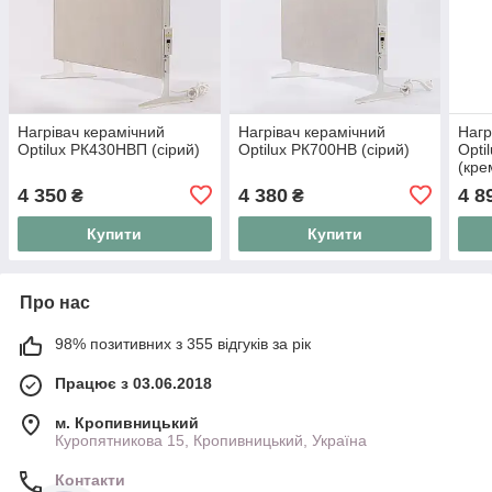
Нагрівач керамічний
Нагрівач керамічний
Нагр
Optilux РК430НВП (сірий)
Optilux РК700НВ (сірий)
Opti
(кре
4 350
4 380
4 8
₴
₴
Купити
Купити
Про нас
98% позитивних з 355 відгуків за рік
Працює з 03.06.2018
м. Кропивницький
Куропятникова 15, Кропивницький, Україна
Контакти