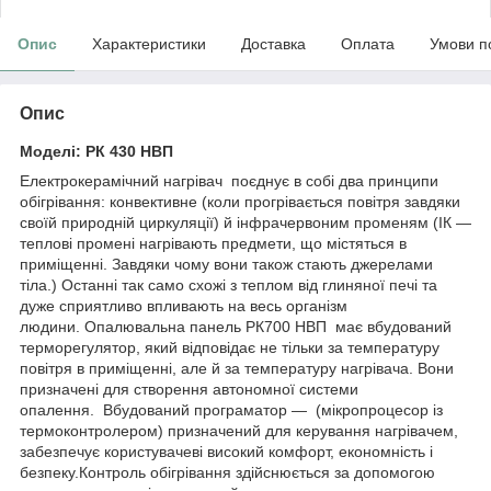
Опис
Характеристики
Доставка
Оплата
Умови п
Опис
Моделі: РК 430 НВП
Електрокерамічний нагрівач поєднує в собі два принципи
обігрівання: конвективне (коли прогрівається повітря завдяки
своїй природній циркуляції) й інфрачервоним променям (ІК —
теплові промені нагрівають предмети, що містяться в
приміщенні. Завдяки чому вони також стають джерелами
тіла.) Останні так само схожі з теплом від глиняної печі та
дуже сприятливо впливають на весь організм
людини. Опалювальна панель РК700 НВП має вбудований
терморегулятор, який відповідає не тільки за температуру
повітря в приміщенні, але й за температуру нагрівача. Вони
призначені для створення автономної системи
опалення. Вбудований програматор — (мікропроцесор із
термоконтролером) призначений для керування нагрівачем,
забезпечує користувачеві високий комфорт, економність і
безпеку.Контроль обігрівання здійснюється за допомогою