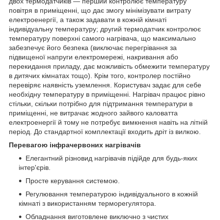
двох термодатчиків — перший контролює температуру
повітря в приміщенні, що дає змогу мінімізувати витрату
електроенергії, а також задавати в кожній кімнаті
індивідуальну температуру; другий термодатчик контролює
температуру поверхні самого нагрівача, що максимально
забезпечує його безпека (виключає перегрівання за
підвищеної напруги електромережі, накривання або
перекидання приладу, дає можливість обмежити температуру
в дитячих кімнатах тощо). Крім того, контролер постійно
перевіряє наявність уземлення. Користувач задає для себе
необхідну температуру в приміщенні. Нагрівач працює рівно
стільки, скільки потрібно для підтримання температури в
приміщенні, не витрачає жодного зайвого каловатта
електроенергії й тому не потребує вимкнення навіть на літній
період. До стандартної комплектації входить дріт із вилкою.
Перевагою інфрачервоних нагрівачів
Елегантний різновид нагрівачів підійде для будь-яких
інтер'єрів.
Просте керування системою.
Регулювання температурою індивідуального в кожній
кімнаті з використанням терморегулятора.
Обладнання виготовлене виключно з чистих