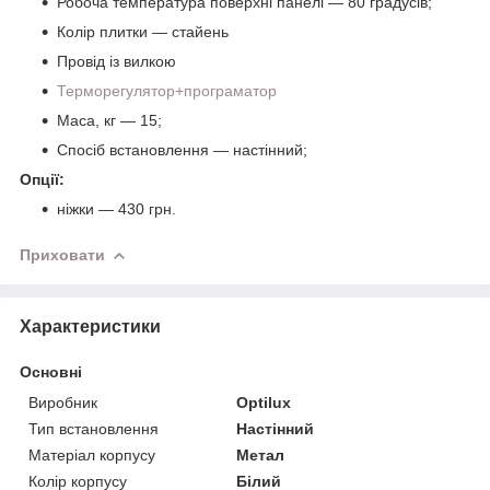
Робоча температура поверхні панелі — 80 градусів;
Колір плитки — стайень
Провід із вилкою
Терморегулятор+програматор
Маса, кг — 15;
Спосіб встановлення — настінний;
Опції:
ніжки — 430 грн.
Приховати
Характеристики
Основні
Виробник
Optilux
Тип встановлення
Настінний
Матеріал корпусу
Метал
Колір корпусу
Білий