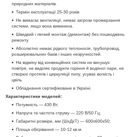
природних матеріалів.
Термін експлуатації 25-30 років
Не вимагає вентиляції, немає загрози промерзання
системи, якщо вона вимкнена.
Швидкий і легкий монтаж (демонтаж) без пошкоджень
ремонту.
Абсолютно немає рідкого теплоносія, трубопровод,
розширювальних баків і інших незручностей.
На відміну від конвекційних систем не висушує
повітря, не виділяє продукти горіння й водяної пари, не
створює протягів і циркуляції пилу, усуває вогкість і
цвіль.
Обладнання сертифіковане в Україні.
Характеристики моделей:
Потужність — 430 Вт;
Напруга та частота струму — 220 В/50 Гц;
Габаритні розміри, мм (ШхДхТ) — 600х600х50;
Площа обігрівання — 10-12 кв.м.