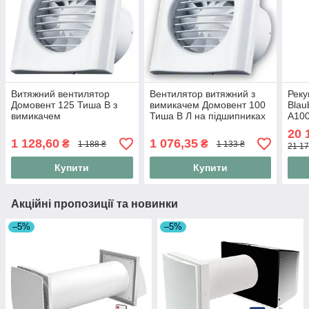
Витяжний вентилятор
Вентилятор витяжний з
Реку
Домовент 125 Тиша В з
вимикачем Домовент 100
Blau
вимикачем
Тиша В Л на підшипниках
A100
стін
20 
1 128,60
1 076,35
₴
₴
1 188 ₴
1 133 ₴
21 17
Купити
Купити
Акційні пропозиції та новинки
–5%
–5%