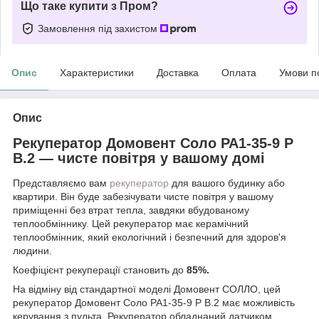
Що таке купити з Пром?
Замовлення під захистом
Опис
Характеристики
Доставка
Оплата
Умови п
Опис
Рекуператор Домовент Соло РА1-35-9 Р
В.2 — чисте повітря у вашому домі
Представляємо вам
рекуператор
для вашого будинку або
квартири. Він буде забезічувати чисте повітря у вашому
приміщенні без втрат тепла, завдяки вбудованому
теплообміннику. Цей рекуператор має керамічний
теплообмінник, який екологічний і безпечний для здоров'я
людини.
Коефіцієнт рекуперації становить до
85%.
На відміну від стандартної моделі Домовент СОЛЛО, цей
рекуператор Домовент Соло РА1-35-9 Р В.2 має можливість
керування з пульта. Рекуператор обладнаний датчиком