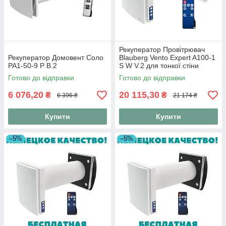
Рекуператор Провітрювач
Рекуператор Домовент Соло
Blauberg Vento Expert A100-1
РА1-50-9 Р В.2
S W V.2 для тонкої стіни
Готово до відправки
Готово до відправки
6 076,20
20 115,30
₴
₴
6 396 ₴
21 174 ₴
Купити
Купити
–5%
–5%