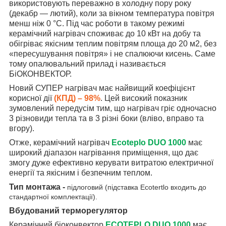
використовують переважно в холодну пору року
(декабр — лютий), коли за вікном температура повітря
менш ніж 0 °C. Під час роботи в такому режимі
керамічний нагрівач споживає до 10 кВт на добу та
обігріває якісним теплим повітрям площа до 20 м2, без
«пересушування повітря» і не спалюючи кисень. Саме
тому опалювальний прилад і називається
БіОКОНВЕКТОР.
Новий СУПЕР нагрівач має найвищий коефіцієнт
корисної дії
(КПД) – 98%
. Цей високий показник
зумовлений передусім тим, що нагрівач гріє одночасно
3 різновиди тепла та в 3 різні боки (вліво, вправо та
вгору).
Отже, керамічний нагрівач
Ecoteplo DUO 1000
має
широкий діапазон нагрівання приміщення, що дає
змогу дуже ефективно керувати витратою електричної
енергії та якісним і безпечним теплом.
Тип монтажа -
підлоговий (підставка Ecotertlo входить до
стандартної комплектації).
Вбудований терморегулятор
Керамічний біоконвектор
ECOTEPLO DUO 1000
має