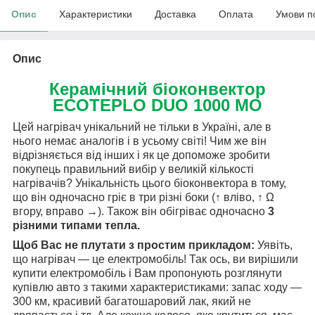
Опис
Характеристики
Доставка
Оплата
Умови п
Опис
Керамічний біоконвектор
ECOTEPLO DUO 1000 МО
Цей нагрівач унікальний не тільки в Україні, але в
нього немає аналогів і в усьому світі! Чим же він
відрізняється від інших і як це допоможе зробити
покупець правильний вибір у великій кількості
нагрівачів? Унікальність цього біоконвектора в тому,
що він одночасно гріє в три різні боки (↑ вліво, ↑ Ω
вгору, вправо →). Також він обігріває одночасно
3
різними типами тепла.
Щоб Вас не плутати з простим прикладом:
Уявіть,
що нагрівач — це електромобіль! Так ось, ви вирішили
купити електромобіль і Вам пропонують розглянути
купівлю авто з такими характеристиками: запас ходу —
300 км, красивий багатошаровий лак, який не