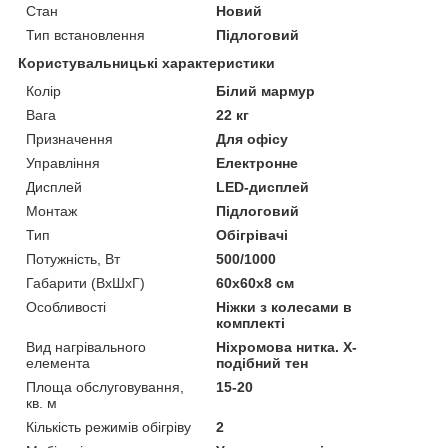
Стан
Новий
Тип встановлення
Підлоговий
Користувальницькі характеристики
Колір
Білий мармур
Вага
22 кг
Призначення
Для офісу
Управління
Електронне
Дисплей
LED-дисплей
Монтаж
Підлоговий
Тип
Обігрівачі
Потужність, Вт
500/1000
Габарити (ВхШхГ)
60х60х8 см
Особливості
Ніжки з колесами в
комплекті
Вид нагрівального
Ніхромова нитка. Х-
елемента
подібний тен
Площа обслуговування,
15-20
кв. м
Кількість режимів обігріву
2