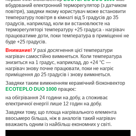
вбудований електронний терморегулятор (з датчиком
повітря), завдяки якому користувач може встановити
температуру повітря в кімнаті від 5 градусів до 35
градусів, наприклад, коли ви встановлюєте на
терморегуляторі температуру +25 градуса - нагрівач
працюватиме доти, поки температура в приміщенні не
буде +25 градусів.
Внимание!
У разі досягнення цієї температури
нагрівач самостійно вимкнеться. Коли температура
знизиться на 1 градус, наприклад, до +24 °C —
нагрівач знову почне працювати, поки не нагріє
приміщення до 25 градусів і знову вимкнеться.
Завдяки таким вимкненням керамічний біоконвектор
ECOTEPLO DUO 1000
працює:
на обігрівання 24 години на добу, а споживає
електричної енергії лише 12 годин на добу.
Завдяки тому, що площа нагрівального елемента
ввосьмеро більша, ніж в аналогів такий нагрівач
вважають одним із найбільш економних у світі.