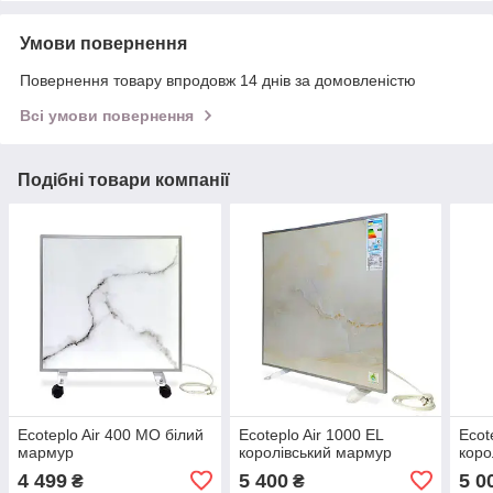
Умови повернення
Повернення товару впродовж 14 днів за домовленістю
Всі умови повернення
Подібні товари компанії
Ecoteplo Air 400 МО білий
Ecoteplo Air 1000 EL
Ecot
мармур
королівський мармур
коро
4 499
5 400
5 0
₴
₴