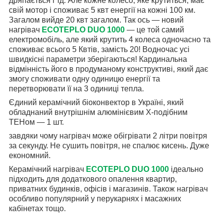
дряпається і тд. Але кожне колесо, яке крутиться, має
свій мотор і споживає 5 квт енергії на кожні 100 км.
Загалом вийде 20 квт загалом. Так ось — новий
нагрівач
ECOTEPLO DUO 1000
— це той самий
електромобіль, але який крутить 4 колеса одночасно та
споживає всього 5 Квтів, замість 20! Водночас усі
швидкісні параметри зберігаються! Кардинальна
відмінність його в продуманому конструктиві, який дає
змогу споживати одну одиницю енергії та
перетворювати її на 3 одиниці тепла.
Єдиний керамічний біоконвектор в Україні, який
обладнаний внутрішнім алюмінієвим Х-подібним
ТЕНом — 1 шт.
завдяки чому нагрівач може обігрівати 2 літри повітря
за секунду. Не сушить повітря, не спалює кисень. Дуже
економний.
Керамічний нагрівач
ECOTEPLO DUO 1000
ідеально
підходить для додаткового опалення квартир,
приватних будинків, офісів і магазинів. Також нагрівач
особливо популярний у перукарнях і масажних
кабінетах тощо.