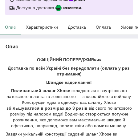
Доступна доставка
Опис
Характеристики
Доставка
Оплата
Умови п
Опис
ОФІЦІЙНИЙ ПОПЕРЕДЖИВчик
Доставка по всій Україні без передоплати
(оплата у разі
отримання)
Швидке надсилання!
Поливальний шланг Xhose
складається з внутрішнього
латексного шланга та зовнішнього — зносостійкого з нейлону.
Конструкція «два в одному» дає шлангу Xhose
збільшуватися в розмірах до 3 разів
від свого початкового
розміру під напором води! Водночас створюється потужне
розпилення, яке допоможе вам максимально швидко й
ефективно, наприклад, полити квіти або помити машину.
Завдяки унікальній конструкції садовий шланг Xhose ви