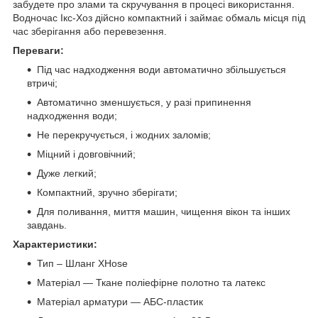
забудете про злами та скручування в процесі використання.
Водночас Ікс-Хоз дійсно компактний і займає обмаль місця під
час зберігання або перевезення.
Переваги:
Під час надходження води автоматично збільшується
втричі;
Автоматично зменшується, у разі припинення
надходження води;
Не перекручується, і жодних заломів;
Міцний і довговічний;
Дуже легкий;
Компактний, зручно зберігати;
Для поливання, миття машин, чищення вікон та інших
завдань.
Характеристики:
Тип – Шланг XHose
Матеріал — Ткане поліефірне полотно та латекс
Матеріал арматури — АБС-пластик