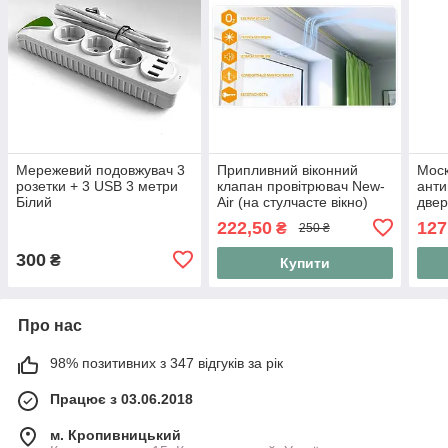
Мережевий подовжувач 3
Припливний віконний
Моск
розетки + 3 USB 3 метри
клапан провітрювач New-
анти
Білий
Air (на стулчасте вікно)
двер
(Рож
222,50
127
₴
250 ₴
300
₴
Купити
Про нас
98% позитивних з 347 відгуків за рік
Працює з 03.06.2018
м. Кропивницький