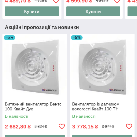
4 489,70
4 599,90
4 4
₴
₴
4 726 ₴
4 842 ₴
Купити
Купити
Акційні пропозиції та новинки
–5%
–5%
Витяжний вентилятор Вентс
Вентилятор із датчиком
100 Квайт Дуо
вологості Квайт 100 ТН
В наявності
В наявності
2 682,80
3 778,15
₴
₴
2 824 ₴
3 977 ₴