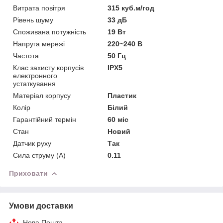
Витрата повітря
315 куб.м/год
Рівень шуму
33 дБ
Споживана потужність
19 Вт
Напруга мережі
220~240 В
Частота
50 Гц
Клас захисту корпусів
IPX5
електронного
устаткування
Матеріал корпусу
Пластик
Колір
Білий
Гарантійний термін
60 міс
Стан
Новий
Датчик руху
Так
Сила струму (А)
0.11
Приховати
Умови доставки
Нова Пошта